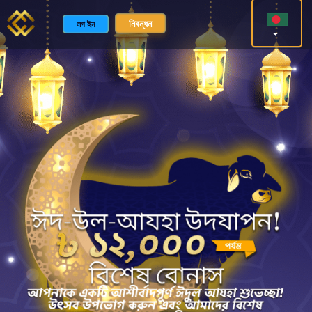
নিবন্ধন
লগ ইন